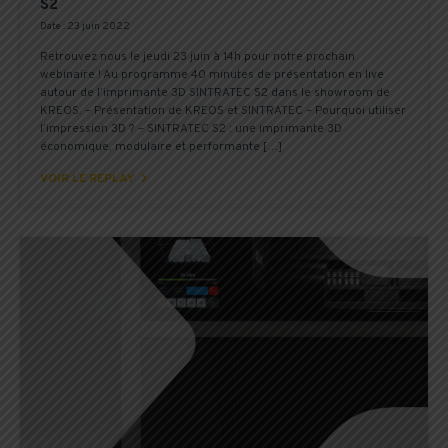
S2
Date : 23 juin 2022
Retrouvez nous le jeudi 23 juin à 14h pour notre prochain
webinaire ! Au programme 40 minutes de présentation en live
autour de l’imprimante 3D SINTRATEC S2 dans le showroom de
KREOS. – Présentation de KREOS et SINTRATEC – Pourquoi utiliser
l’impression 3D ? – SINTRATEC S2 : une imprimante 3D
économique, modulaire et performante […]

VOIR LE REPLAY