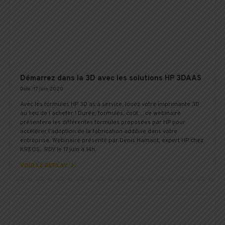
Démarrez dans la 3D avec les solutions HP 3DAAS
Date : 17 juin 2020
Avec les formules HP 3D as a service, louez votre imprimante 3D
au lieu de l’acheter ! Durée, formules, coût… ce webinaire
présentera les différentes formules proposées par HP pour
accélérer l’adoption de la fabrication additive dans votre
entreprise. Webinaire présenté par Denis Hamant, expert HP chez
KREOS. RDV le 17 juin à 14h.

VOIR LE REPLAY