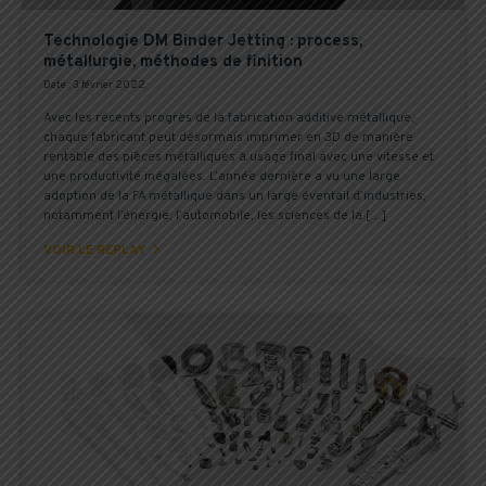
Technologie DM Binder Jetting : process,
métallurgie, méthodes de finition
Date : 3 février 2022
Avec les récents progrès de la fabrication additive métallique,
chaque fabricant peut désormais imprimer en 3D de manière
rentable des pièces métalliques à usage final avec une vitesse et
une productivité inégalées. L’année dernière a vu une large
adoption de la FA métallique dans un large éventail d’industries,
notamment l’énergie, l’automobile, les sciences de la […]

VOIR LE REPLAY