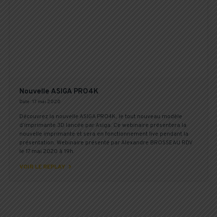
Nouvelle ASIGA PRO4K
Date : 17 mai 2020
Découvrez la nouvelle ASIGA PRO4K, le tout nouveau modèle
d’imprimante 3D lancée par Asiga. Ce webinaire présentera la
nouvelle imprimante et sera en fonctionnement live pendant la
présentation. Webinaire présenté par Alexandre BROSSEAU RDV
le 17 mai 2020 à 19h.

VOIR LE REPLAY