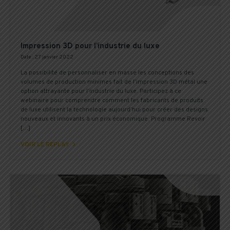
Impression 3D pour l’industrie du luxe
Date : 27 janvier 2022
La possibilité de personnaliser en masse les conceptions des
volumes de production minimes fait de l’impression 3D métal une
option attrayante pour l’industrie du luxe. Participez à ce
webinaire pour comprendre comment les fabricants de produits
de luxe utilisent la technologie aujourd’hui pour créer des designs
nouveaux et innovants à un prix économique. Programme Revoir
[…]

VOIR LE REPLAY