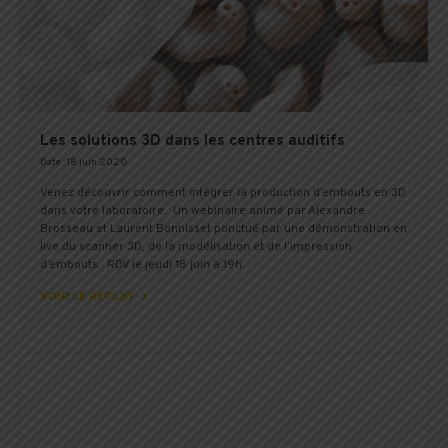
Les solutions 3D dans les centres auditifs
Date : 18 juin 2020
Venez découvrir comment intégrer la production d’embouts en 3D
dans votre laboratoire. Un webinaire animé par Alexandre
Brosseau et Laurent Bonnisset ponctué par une démonstration en
live du scanner 3D, de la modélisation et de l’impression
d’embouts. RDV le jeudi 18 juin à 19h.

VOIR LE REPLAY