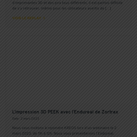
d’imprimantes 3D et des prix tous différents, il est parfois difficile
de s’y retrouver, même pour les utilisateurs avertis de […]

VOIR LE REPLAY
L’impression 3D PEEK avec l’Endureal de Zortrax
Date : 2 mars 2023
Nous vous invitons à rejoindre KREOS lors d’un webinaire le 2
mars 2023, de 11h à 12h. Nous vous présenterons l’Endureal,