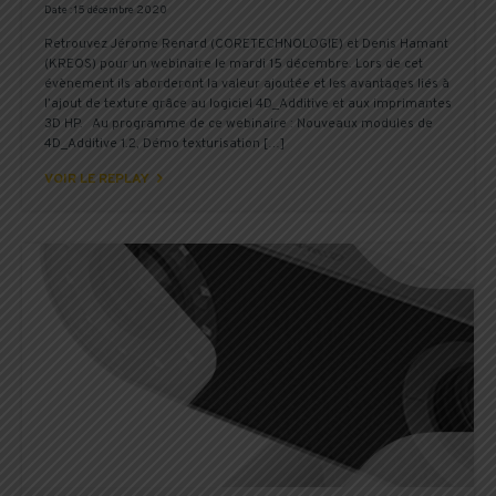
Date : 15 décembre 2020
Retrouvez Jérome Renard (CORETECHNOLOGIE) et Denis Hamant
(KREOS) pour un webinaire le mardi 15 décembre. Lors de cet
évènement ils aborderont la valeur ajoutée et les avantages liés à
l’ajout de texture grâce au logiciel 4D_Additive et aux imprimantes
3D HP. Au programme de ce webinaire : Nouveaux modules de
4D_Additive 1.2, Démo texturisation […]

VOIR LE REPLAY