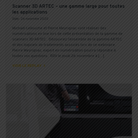
Scanner 3D ARTEC – une gamme large pour toutes
les applications
Date : 26 novembre 2020
Michaël Lellouche et Pierre Meyrignac vont réaliser des
numérisations en live lors de cette présentation de la gamme de
scanners 3D ARTEC. Découvrez l’ensemble de la gamme ARTEC
et des logiciels de traitements associés lors de ce webinaire.
Pierre Meyrignac, expert en numérisation pourra répondre à
toutes vos questions. RDV le jeudi 26 novembre à […]

VOIR LE REPLAY