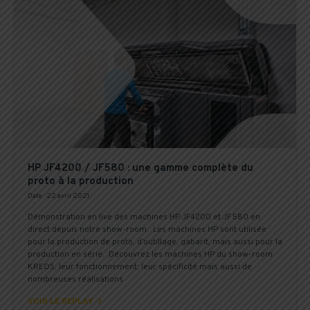
HP JF4200 / JF580 : une gamme complète du
proto à la production
Date : 22 avril 2021
Démonstration en live des machines HP JF4200 et JF580 en
direct depuis notre show-room. Les machines HP sont utilisée
pour la production de proto, d’outillage, gabarit, mais aussi pour la
production en série. Découvrez les machines HP du show-room
KREOS, leur fonctionnement, leur spécificité mais aussi de
nombreuses réalisations

VOIR LE REPLAY