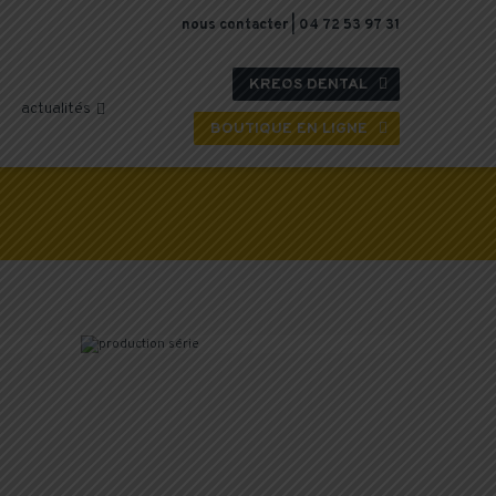
nous contacter
|
04 72 53 97 31
KREOS DENTAL

actualités

BOUTIQUE EN LIGNE
