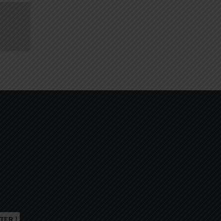
 nos solutions ?
TER !