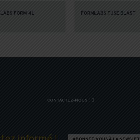
LABS FORM 4L
FORMLABS FUSE BLAST
n d’un renseignement sur une de
CONTACTEZ-NOUS !

stez informé !
ABONNEZ-VOUS À LA NEWSLET