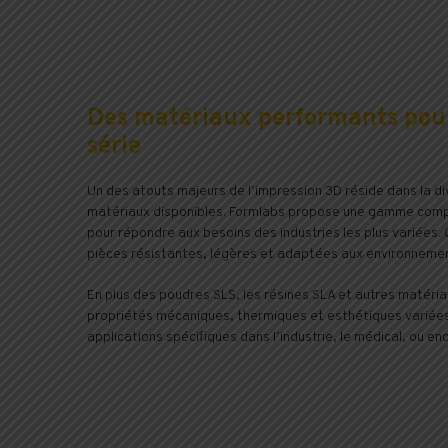
Des matériaux performants pour
série
Un des atouts majeurs de l’impression 3D réside dans la d
matériaux disponibles. Formlabs propose une gamme com
pour répondre aux besoins des industries les plus variées
pièces résistantes, légères et adaptées aux environneme
En plus des poudres SLS, les résines SLA et autres matéri
propriétés mécaniques, thermiques et esthétiques variée
applications spécifiques dans l’industrie, le médical, ou en