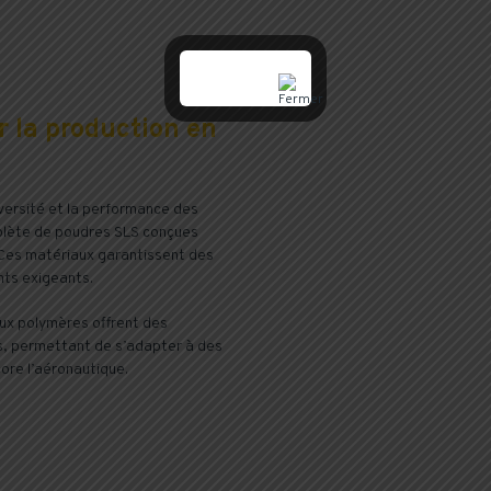
 la production en
iversité et la performance des
plète de poudres SLS conçues
. Ces matériaux garantissent des
nts exigeants.
aux polymères offrent des
s, permettant de s’adapter à des
core l’aéronautique.