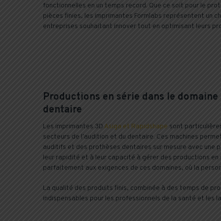
fonctionnelles en un temps record. Que ce soit pour le pro
pièces finies, les imprimantes Formlabs représentent un ch
entreprises souhaitant innover tout en optimisant leurs pr
Productions en série dans le domaine d
dentaire
Les imprimantes 3D
Asiga et Rapidshape
sont particulièr
secteurs de l’audition et du dentaire. Ces machines perme
auditifs et des prothèses dentaires sur mesure avec une p
leur rapidité et à leur capacité à gérer des productions en
parfaitement aux exigences de ces domaines, où la personn
La qualité des produits finis, combinée à des temps de prod
indispensables pour les professionnels de la santé et les 