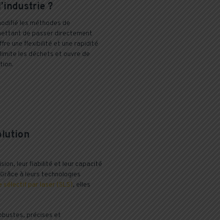
’industrie ?
modifié les méthodes de
rmettant de passer directement
fre une flexibilité et une rapidité
 limite les déchets et ouvre de
tion.
lution
on, leur fiabilité et leur capacité
 Grâce à leurs technologies
e sélectif par laser (SLS)
, elles
obustes, précises et