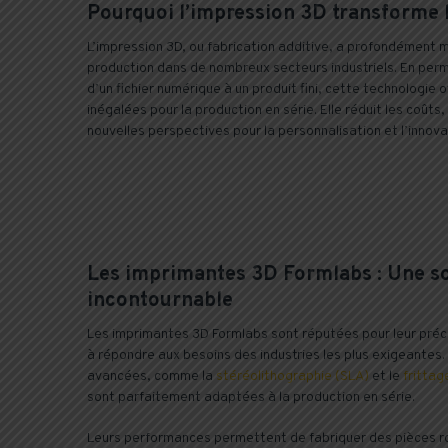
Pourquoi l’impression 3D transforme l
L’impression 3D, ou fabrication additive, a profondément 
production dans de nombreux secteurs industriels. En pe
d’un fichier numérique à un produit fini, cette technologie of
inégalées pour la production en série. Elle réduit les coûts,
nouvelles perspectives pour la personnalisation et l’innova
Les imprimantes 3D Formlabs : Une so
incontournable
Les imprimantes 3D Formlabs sont réputées pour leur précisi
à répondre aux besoins des industries les plus exigeantes.
avancées, comme la
stéréolithographie (SLA)
et le
frittag
sont parfaitement adaptées à la production en série.
Leurs performances permettent de fabriquer des pièces r