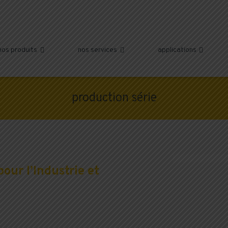
nos produits
nos services
applications



production série
our l’Industrie et