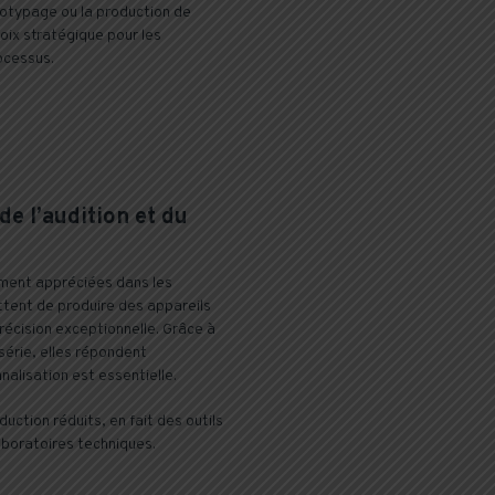
totypage ou la production de
oix stratégique pour les
ocessus.
e l’audition et du
ement appréciées dans les
ttent de produire des appareils
récision exceptionnelle. Grâce à
 série, elles répondent
alisation est essentielle.
uction réduits, en fait des outils
laboratoires techniques.