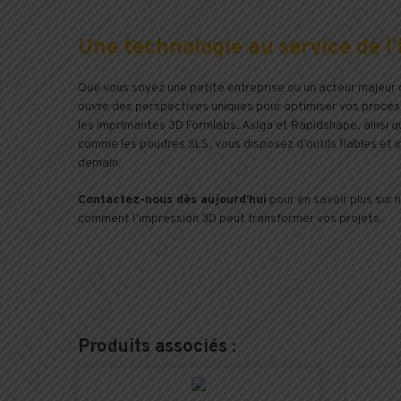
Une technologie au service de l
Que vous soyez une petite entreprise ou un acteur majeur de
ouvre des perspectives uniques pour optimiser vos process
les imprimantes 3D Formlabs, Asiga et Rapidshape, ainsi 
comme les poudres SLS, vous disposez d’outils fiables et i
demain.
Contactez-nous dès aujourd’hui
pour en savoir plus sur 
comment l’impression 3D peut transformer vos projets.
Produits associés :