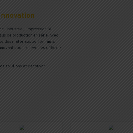
’innovation
 l’industrie, l’impression 3D
us de production en série. Avec
que des matériaux performants
nnovants pour relever les défis de
nos solutions et découvrir