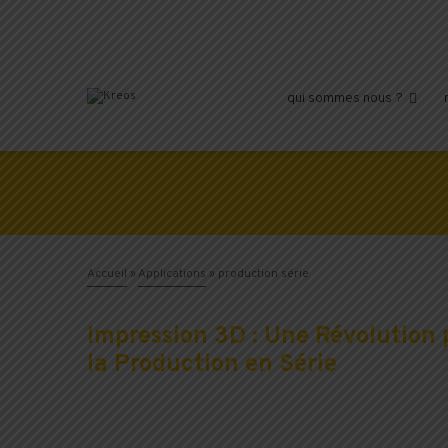
qui sommes nous ?

Accueil
»
Applications
»
production série
Impression 3D : Une Révolution p
la Production en Série