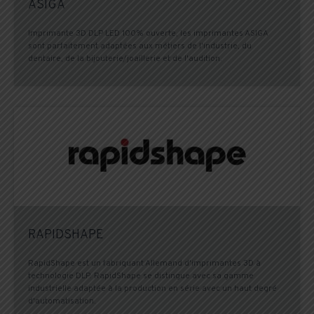
ASIGA
Imprimante 3D DLP LED 100% ouverte, les imprimantes ASIGA
sont parfaitement adaptées aux métiers de l'industrie, du
dentaire, de la bijouterie/joaillerie et de l'audition.
RAPIDSHAPE
RapidShape est un fabriquant Allemand d'imprimantes 3D à
technologie DLP. RapidShape se distingue avec sa gamme
industrielle adaptée à la production en série avec un haut degré
d'automatisation.