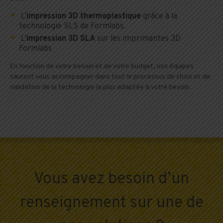
L’
impression 3D thermoplastique
grâce à la
technologie SLS de
Formlabs
.
L’
impression 3D SLA
sur les imprimantes 3D
Formlabs
En fonction de votre besoin et de votre budget, nos équipes
sauront vous accompagner dans tout le processus de choix et de
validation de la technologie la plus adaptée à votre besoin.
Vous avez besoin d’un
renseignement sur une de