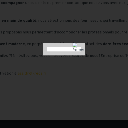
accompagnons
nos clients du premier contact que nous avons avec eux,
s en main de qualité
, nous sélectionnons des fournisseurs qui travaillen
s proposons nous permettent d’accompagner les professionnels pour rép
ment moderne
, en perpétuelle évolution
et au contact des
dernières te
ailes ?! N’hésitez pas, vous en trouverez auprès de nous ! Entreprise de
1
tivation à
ass.dir@kreos.fr