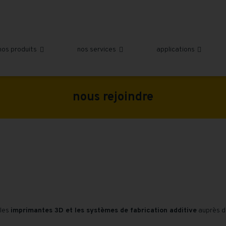
nos produits
nos services
applications



nous rejoindre
 les
imprimantes 3D et les systèmes de fabrication additive
auprès de