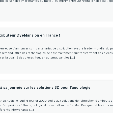
e ce soit des imprimantes 3D métal, les imprimantes 3D résine d’Asiga ou Rapi
tributeur DyeMansion en France !
eureuse d’annoncer son partenariat de distribution avec le leader mondial du pos
 allemand, offre des technologies de post-traitement qui transforment des pièce
rer la qualité des pièces, tout en automatisant les […]
à sa journée sur les solutions 3D pour l’audiologie
op Audio le jeudi 6 février 2020 dédié aux solutions de fabrication d’embouts en
s d’empreintes 3Shape, le logiciel de modélisation EarMoldDesigner et les impr
férents intervenants […]