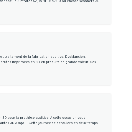
dshape, la Sintratec S2, la HP JF5200 ou encore scanners 3D
t traitement de la fabrication additive, DyeMansion.
s brutes imprimées en 3D en produits de grande valeur. Ses
 3D pour la prothèse auditive. A cette occasion vous
imantes 3D Asiga. Cette journée se déroulera en deux temps :