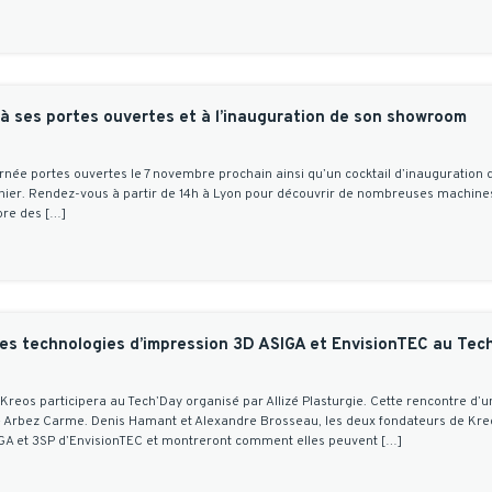
à ses portes ouvertes et à l’inauguration de son showroom
née portes ouvertes le 7 novembre prochain ainsi qu’un cocktail d’inauguratio
ernier. Rendez-vous à partir de 14h à Lyon pour découvrir de nombreuses machine
ore des […]
es technologies d’impression 3D ASIGA et EnvisionTEC au Tec
 Kreos participera au Tech’Day organisé par Allizé Plasturgie. Cette rencontre d’u
ée Arbez Carme. Denis Hamant et Alexandre Brosseau, les deux fondateurs de Kre
IGA et 3SP d’EnvisionTEC et montreront comment elles peuvent […]