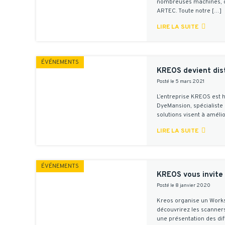
nombreuses machines, qu
ARTEC. Toute notre […]

LIRE LA SUITE
ÉVÉNEMENTS
KREOS devient dis
Posté le 5 mars 2021
L’entreprise KREOS est h
DyeMansion, spécialiste
solutions visent à amélio

LIRE LA SUITE
ÉVÉNEMENTS
KREOS vous invite 
Posté le 8 janvier 2020
Kreos organise un Worksh
découvrirez les scanner
une présentation des dif