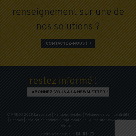
renseignement sur une de
nos solutions ?
CONTACTEZ-NOUS !

restez informé !
ABONNEZ-VOUS À LA NEWSLETTER !
© KREOS 2025
La société
|
Mentions légales
|
Politique de confidentialité
|
Contact
|
Fabrication additive
|
Imprimante 3d
| Autre site :
www.kreos-
dental.fr



Retrouvez nous sur