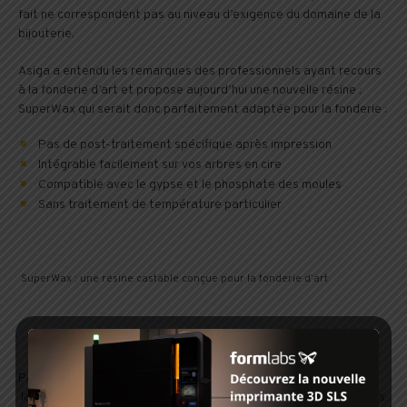
fait ne correspondent pas au niveau d’exigence du domaine de la
bijouterie.
Asiga a entendu les remarques des professionnels ayant recours
à la fonderie d’art et propose aujourd’hui une nouvelle résine :
SuperWax qui serait donc parfaitement adaptée pour la fonderie :
Pas de post-traitement spécifique après impression
Intégrable facilement sur vos arbres en cire
Compatible avec le gypse et le phosphate des moules
Sans traitement de température particulier
SuperWax : une résine castable conçue pour la fonderie d’art
Parfaitement adaptée pour la fonderie en Or, Platine et Argent,
la résine castable SuperWAX se liquéfie à 50 degrés Celsius sans