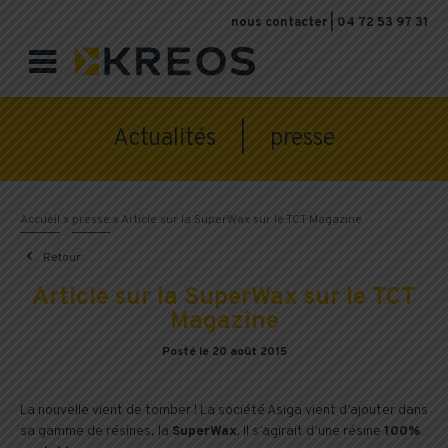
nous contacter
|
04 72 53 97 31

Actualités |
presse
Accueil
»
presse
»
Article sur la SuperWax sur le TCT Magazine

Retour
Article sur la SuperWax sur le TCT
Magazine
Posté le 20 août 2015
La nouvelle vient de tomber ! La société Asiga vient d’ajouter dans
sa gamme de résines, la
SuperWax
. Il s’agirait d’une résine
100%