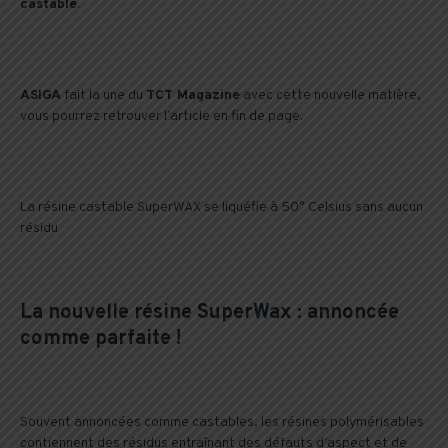
castable
.
ASIGA
fait la une du
TCT Magazine
avec cette nouvelle matière,
vous pourrez retrouver l’article en fin de page.
La résine castable SuperWAX se liquéfie à 50° Celsius sans aucun
résidu
La nouvelle résine
SuperWax
: annoncée
comme parfaite !
Souvent annoncées comme castables, les résines polymérisables
contiennent des résidus entraînant des défauts d’aspect et de