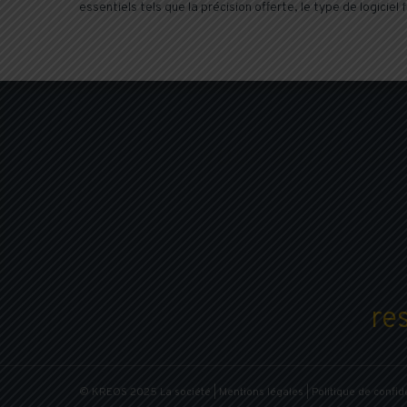
essentiels tels que la précision offerte, le type de logiciel
Vous avez besoi
re
© KREOS 2025
La société
|
Mentions légales
|
Politique de confide