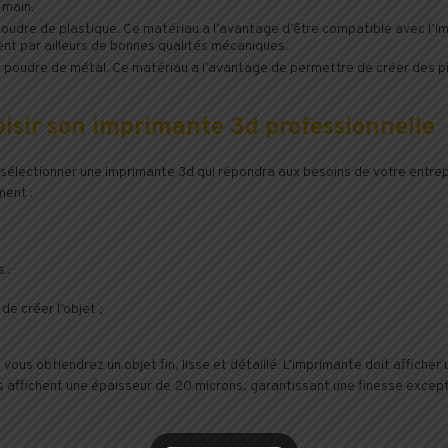
 main.
poudre de plastique. Ce matériau a l’avantage d’être compatible avec l
ent par ailleurs de bonnes qualités mécaniques.
 poudre de métal. Ce matériau a l’avantage de permettre de créer des piè
oisir son imprimante 3d professionnelle
sélectionner une imprimante 3d qui répondra aux besoins de votre entrepr
ment :
 :
de créer l’objet ;
 vous obtiendrez un objet fin, lisse et détaillé. L’imprimante doit affic
s affichent une épaisseur de 20 microns, garantissant une finesse except