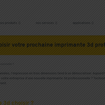
nos produits
nos services
applications



sir votre prochaine imprimante 3d prof
sionnelle ?
s années, l’impression en trois dimensions tend à se démocratiser. Aujour
votre entreprise d’une nouvelle imprimante 3d professionnelle ? Technol
ment.
 3d choisir ?