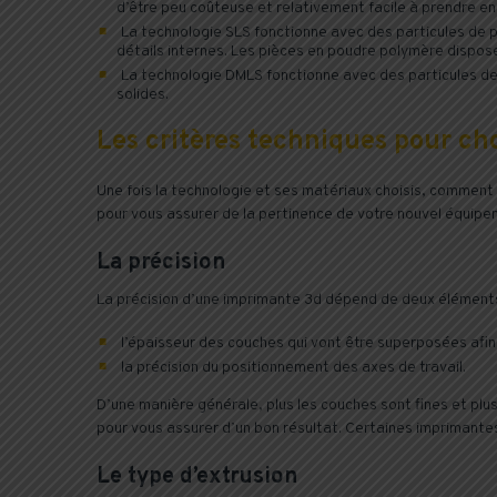
d’être peu coûteuse et relativement facile à prendre en
La technologie SLS fonctionne avec des particules de 
détails internes. Les pièces en poudre polymère dispos
La technologie DMLS fonctionne avec des particules de
solides.
Les critères techniques pour ch
Une fois la technologie et ses matériaux choisis, comment 
pour vous assurer de la pertinence de votre nouvel équipe
La précision
La précision d’une imprimante 3d dépend de deux éléments
l’épaisseur des couches qui vont être superposées afin 
la précision du positionnement des axes de travail.
D’une manière générale, plus les couches sont fines et plus
pour vous assurer d’un bon résultat. Certaines imprimante
Le type d’extrusion