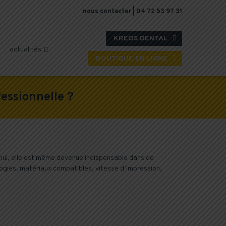
nous contacter
|
04 72 53 97 31
KREOS DENTAL

actualités

BOUTIQUE EN LIGNE

essionnelle ?
d’hui, elle est même devenue indispensable dans de
ogies, matériaux compatibles, vitesse d’impression,