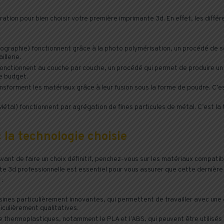
ration pour bien choisir votre première imprimante 3d. En effet, les diff
ographie) fonctionnent grâce à la photo polymérisation, un procédé de sol
illerie.
nctionnent au couche par couche, un procédé qui permet de produire un o
de budget.
nsforment les matériaux grâce à leur fusion sous la forme de poudre. C’es
tal) fonctionnent par agrégation de fines particules de métal. C’est la t
la technologie choisie
ant de faire un choix définitif, penchez-vous sur les matériaux compatib
te 3d professionnelle est essentiel pour vous assurer que cette dernièr
:
ines particulièrement innovantes, qui permettent de travailler avec une 
culièrement qualitatives.
thermoplastiques, notamment le PLA et l’ABS, qui peuvent être utilisés s