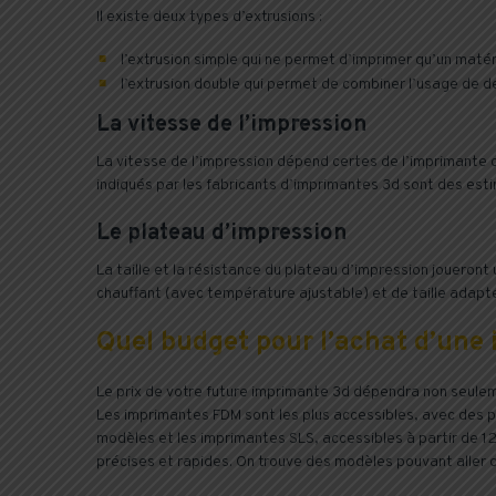
Il existe deux types d’extrusions :
l’extrusion simple qui ne permet d’imprimer qu’un matéri
l’extrusion double qui permet de combiner l’usage de d
La vitesse de l’impression
La vitesse de l’impression dépend certes de l’imprimante ch
indiqués par les fabricants d’imprimantes 3d sont des esti
Le plateau d’impression
La taille et la résistance du plateau d’impression joueront 
chauffant (avec température ajustable) et de taille adapté
Quel budget pour l’achat d’une
Le prix de votre future imprimante 3d dépendra non seulemen
Les imprimantes FDM sont les plus accessibles, avec des 
modèles et les imprimantes SLS, accessibles à partir de 12
précises et rapides. On trouve des modèles pouvant aller