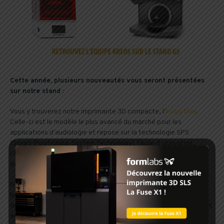
Cette année, plusieurs nouveautés vous seront présentées
sur notre stand :
Vous y trouverez notre imprimante 3D compacte, l’
Asiga Max
.
Celle-ci est le modèle le plus avancé du marché pour les
applications d’audiologie et repose sur la technologie SPS
(Smart-Positioning-System Technology). Facile d’utilisation,
l’Asiga Max propose une calibration simplifiée et est compatible
avec une très large gamme de résines.
Nous vous ferons aussi découvrir deux scanners 3D de 3Shape,
leader des technologies CAO/FAO pour la production numérique
de coques d’aide auditive, d’embouts auriculaires, de protections
anti-bruit et d’embouts souples. Associant logiciels 3D, matériel