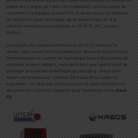
présente à la 41ème édition du Congrès des Audioprothésistes au
Palais des Congrès de Paris. Cet événement sera l’occasion de
rencontrer nos équipes au stand G5 et de découvrir les solutions
3D complètes pour l’audiologie, de la numérisation 3D à la
création d’embouts personnalisés en 3D (BTE, RIC, coques
d’intra).
Le Congrès des Audioprothésistes du 22 et 23 mars est le
rendez-vous annuel incontournable pour découvrir les évolutions
technologiques du secteur de l’audiologie. Vous y découvrirez de
nouveaux ateliers, débats, exposants ainsi que l’opportunité de
participer à la journée scientifique qui abordera “
le son dans
toutes ses dimensions
”. L’édition 2019 devrait accueillir 50
exposants : ne ratez pas cette occasion de nous rencontrer et
découvrir nos solutions complètes pour l’audiologie sur le
stand
G5
.