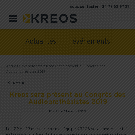
nous contacter
|
04 72 53 97 31

Actualités |
événements
Accueil
»
événements
»
Kreos sera présent au Congrès des
Audioprothésistes 2019

Retour
Kreos sera présent au Congrès des
Audioprothésistes 2019
Posté le 11 mars 2019
Les 22 et 23 mars prochains, l’équipe KREOS sera encore une fois