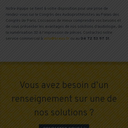
Notre équipe se tient à votre disposition pour une prise de
rendez-vous sur le Congrès des Audioprothésistes au Palais des
Congrès de Paris. L’occasion de mieux comprendre vos besoins et
de vous présenter les avantages de nos solutions d’audiologie, de
la numérisation 3D à l’impression de pièces. Contactez notre
service commercial à
info@kreos.fr
ou au
04 72 53 97 31
.
Vous avez besoin d’un
renseignement sur une de
nos solutions ?