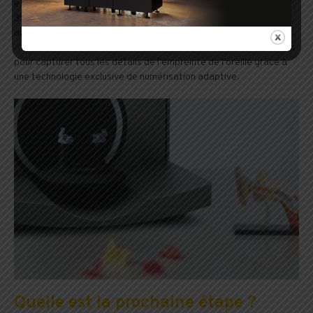
et technologie de base de données de pointe, les solutions
3Shape apportent une réponse intégrée et performante aux
audiologistes, fabricants et centres spécialisés. Les
scanners
A1/A1+
de 3Shape offrent des niveaux de précision de 22 mi­crons
pour capturer tous les détails de l’empreinte de l’oreille grâce à
une technologie exclusive de numérisation adaptive.
Quelle est la prochaine étape ?