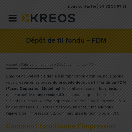
nous contacter
|
04 72 53 97 31

Dépôt de fil fondu – FDM
Accueil
»
Fabrication additive
»
Dépôt de fil fondu – FDM
Dans ce nouvel article dédié à la fabrication additive, nous allons
vous présenter les bases
du procédé dépôt de fil fondu ou FDM
(Fused Deposition Modeling)
. Vous allez découvrir les principes
de ce procédé d’
impression 3D
, ses avantages et ses limites.
S. Scott Crump qui a développée ce procédé FDM, bien connu, à la
fin des années 80. Depuis Stratasys, un acteur majeur dans
l’univers de l’impression 3d, commercialise la technologie FDM.
Comment fonctionne l’impression