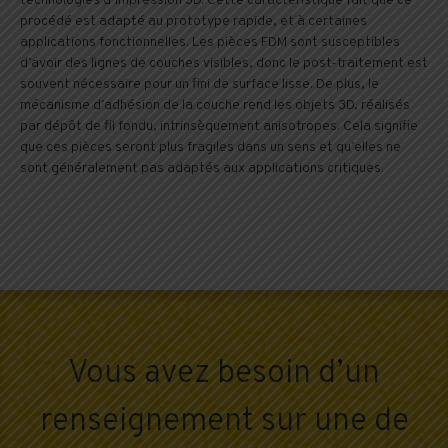
technologies d’impression 3D. Cette caractéristique fait que ce
procédé est adapté au prototype rapide, et à certaines
applications fonctionnelles. Les pièces FDM sont susceptibles
d’avoir des lignes de couches visibles, donc le post-traitement est
souvent nécessaire pour un fini de surface lisse. De plus, le
mécanisme d’adhésion de la couche rend les objets 3D, réalisés
par dépôt de fil fondu, intrinsèquement anisotropes. Cela signifie
que ces pièces seront plus fragiles dans un sens et qu’elles ne
sont généralement pas adaptés aux applications critiques.
Vous avez besoin d’un
renseignement sur une de