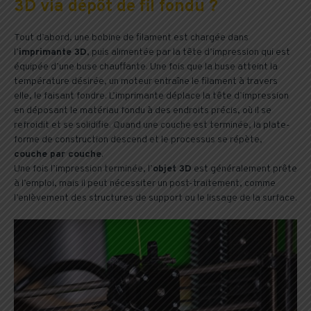
3D via dépôt de fil fondu ?
Tout d’abord, une bobine de filament est chargée dans
l’
imprimante 3D
, puis alimentée par la tête d’impression qui est
équipée d’une buse chauffante. Une fois que la buse atteint la
température désirée, un moteur entraîne le filament à travers
elle, le faisant fondre. L’imprimante déplace la tête d’impression
en déposant le matériau fondu à des endroits précis, où il se
refroidit et se solidifie. Quand une couche est terminée, la plate-
forme de construction descend et le processus se répète,
couche par couche
.
Une fois l’impression terminée, l’
objet 3D
est généralement prête
à l’emploi, mais il peut nécessiter un post-traitement, comme
l’enlèvement des structures de support ou le lissage de la surface.