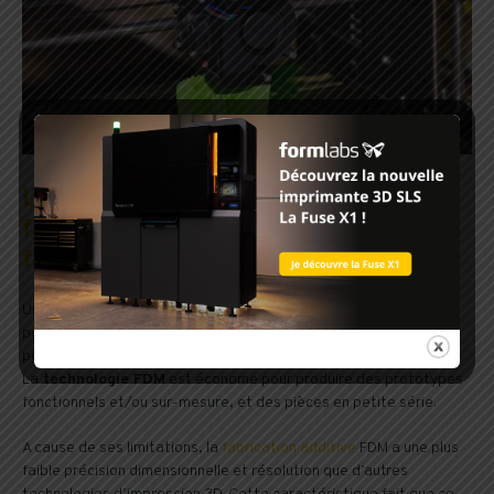
Les avantages et limites de la
fabrication additive par dépôt de fil
fondu
Une large gamme de matériaux thermoplastiques est disponible
pour le FDM, par exemple l’ABS, le PLA, le polycarbonate (PC), le
polyamide, le polystyrène, l’ASA, le HIPS, les matériaux flexibles…
La
technologie FDM
est économe pour produire des prototypes
fonctionnels et/ou sur-mesure, et des pièces en petite série.
A cause de ses limitations, la
fabrication additive
FDM a une plus
faible précision dimensionnelle et résolution que d’autres