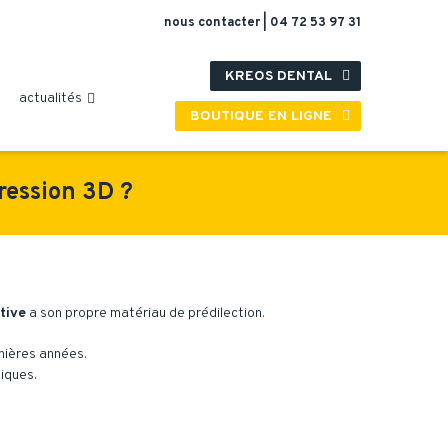
nous contacter
|
04 72 53 97 31
KREOS DENTAL

actualités

BOUTIQUE EN LIGNE

pression 3D ?
tive
a son propre matériau de prédilection.
nières années.
niques.