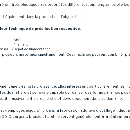
tyrène), trois plastiques aux propriétés différentes, ont longtemps été les
nent également dans la production d’objets finis.
 leur technique de prédilection respective.
ABS
Filament
on (MJF)
Dépôt de filament fondu
er plusieurs matériaux simultanément. Ces machines peuvent combiner plas
ent une très forte croissance. Elles intéressent particulièrement les in
 de matière et se révèle capable de réaliser des formes à la fois plus s
nvestit massivement en recherche et développement dans ce domaine.
taux employés aujourd’hui dans la fabrication additive d’outillage indust
en 3D. Or, argent, bronze et platine servent généralement à la réalisation