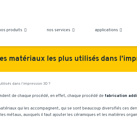
nos produits
nos services
applications



es matériaux les plus utilisés dans l’im
utilisés dans l’impression 3D ?
dent de chaque procédé, en effet, chaque procédé de
fabrication addi
matériaux qui les accompagnent, qui se sont beaucoup diversifiés ces der
t les métaux, auxquels il faut ajouter les céramiques et les matières orga