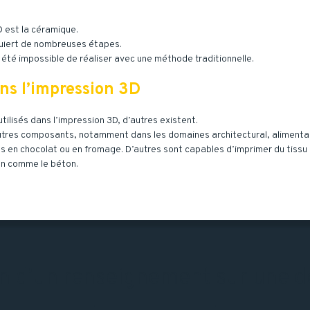
 est la céramique.
quiert de nombreuses étapes.
 été impossible de réaliser avec une méthode traditionnelle.
ns l’impression 3D
utilisés dans l’impression 3D, d’autres existent.
res composants, notamment dans les domaines architectural, alimentai
en chocolat ou en fromage. D’autres sont capables d’imprimer du tissu h
on comme le béton.
n d’un renseignement sur une de