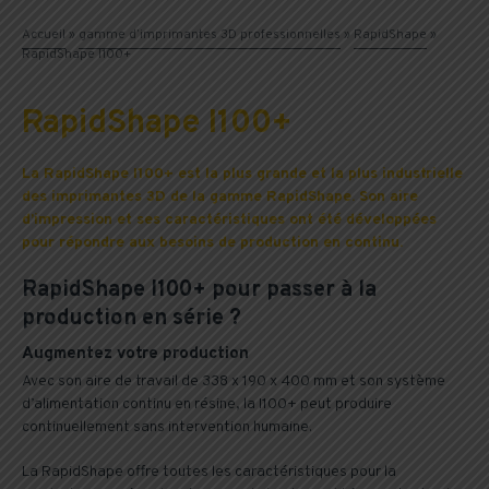
Accueil
»
gamme d’imprimantes 3D professionnelles
»
RapidShape
»
RapidShape I100+
RapidShape I100+
La RapidShape I100+ est la plus grande et la plus industrielle
des imprimantes 3D de la gamme RapidShape. Son aire
d’impression et ses caractéristiques ont été développées
pour répondre aux besoins de production en continu.
RapidShape I100+ pour passer à la
production en série ?
Augmentez votre production
Avec son aire de travail de 338 x 190
x 400 mm et son système
d’alimentation continu en résine, la I100+ peut produire
continuellement sans intervention humaine.
La RapidShape offre toutes les caractéristiques pour la