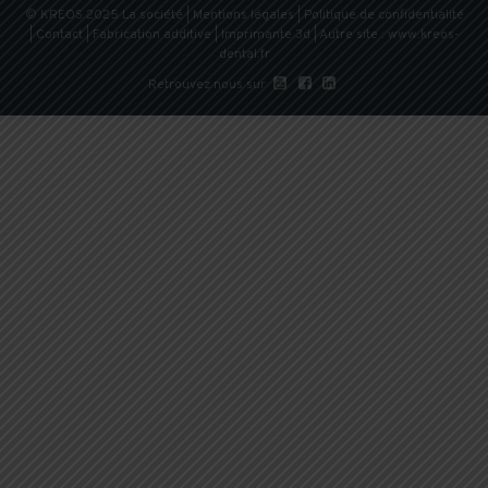
© KREOS 2025
La société
|
Mentions légales
|
Politique de confidentialité
|
Contact
|
Fabrication additive
|
Imprimante 3d
| Autre site :
www.kreos-
dental.fr



Retrouvez nous sur