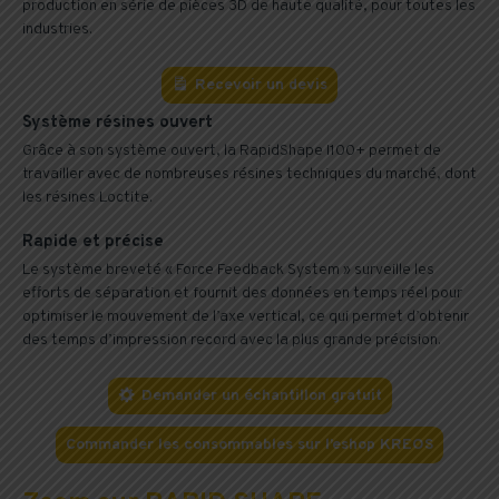
production en série de pièces 3D de haute qualité, pour toutes les
industries.
Recevoir un devis
Système résines ouvert
Grâce à son système ouvert, la RapidShape I100+ permet de
travailler avec de nombreuses résines techniques du marché, dont
les résines Loctite.
Rapide et précise
Le système breveté « Force Feedback System » surveille les
efforts de séparation et fournit des données en temps réel pour
optimiser le mouvement de l’axe vertical, ce qui permet d’obtenir
des temps d’impression record avec la plus grande précision.
Demander un échantillon gratuit
Commander les consommables sur l’eshop KREOS