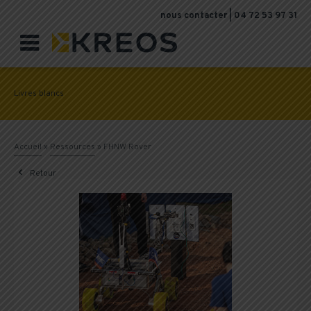
nous contacter
|
04 72 53 97 31

Livres blancs
Accueil
»
Ressources
»
FHNW Rover

Retour