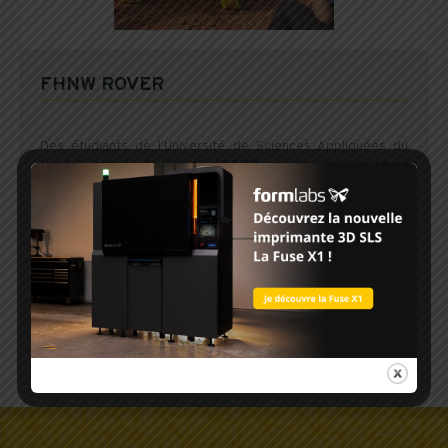
FHNW ROVER
Des étudiants de l’Université de Sciences Appliquées du
Nord-Ouest de la Suisse (FHNW) construisent un rover
martien fonctionnel, à l’aide de pièces imprimées en 3D,
grâce à la technologie SLS de Sintratec. Les étudiants ont
remporté la 6ème placeà l’European MarsROver Challenge.
Retour sur cette expérience avec Nadine Richard, ingénieure
mécanique pour l’Université.
TÉLÉCHARGER