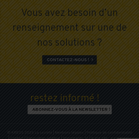
Vous avez besoin d’un
renseignement sur une de
nos solutions ?
CONTACTEZ-NOUS !

restez informé !
ABONNEZ-VOUS À LA NEWSLETTER !
© KREOS 2025
La société
|
Mentions légales
|
Politique de confidentialité
|
Contact
|
Fabrication additive
|
Imprimante 3d
| Autre site :
www.kreos-