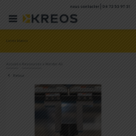
nous contacter
|
04 72 53 97 31

Livres blancs
Accueil
»
Ressources
»
Werder AG

Retour