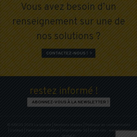
Vous avez besoin d’un
renseignement sur une de
nos solutions ?
CONTACTEZ-NOUS !

restez informé !
ABONNEZ-VOUS À LA NEWSLETTER !
© KREOS 2025
La société
|
Mentions légales
|
Politique de confidentialité
|
Contact
|
Fabrication additive
|
Imprimante 3d
| Autre site :
www.kreos-
dental.fr